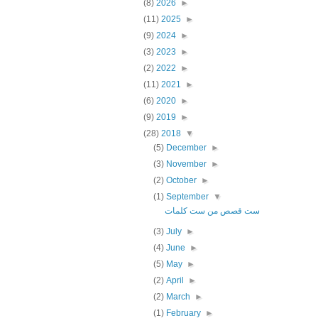
(8)
2026
►
(11)
2025
►
(9)
2024
►
(3)
2023
►
(2)
2022
►
(11)
2021
►
(6)
2020
►
(9)
2019
►
(28)
2018
▼
(5)
December
►
(3)
November
►
(2)
October
►
(1)
September
▼
ست قصص من ست كلمات
(3)
July
►
(4)
June
►
(5)
May
►
(2)
April
►
(2)
March
►
(1)
February
►