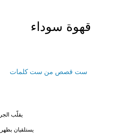
قهوة سوداء
ست قصص من ست كلمات
يقلّب الج
يستلقيان بظهري