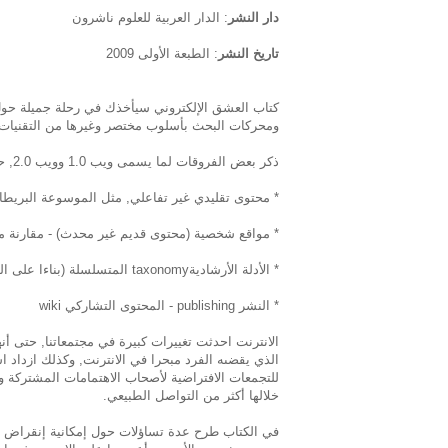
دار النشر
: الدار العربية للعلوم ناشرون
تاريخ النشر
: الطبعة الأولى 2009
كتاب العشق الإلكتروني سيأخذك في رحلة جميلة حول ع
ومحركات البحث بأسلوب مختصر وغيرها من التقنيات
ذكر بعض الفروقات لما يسمى ويب 1.0 وويب 2.0, حيث كان زمن الاول في التسعينات ويحتوي على:
* محتوى تقليدي غير تفاعلي, مثل الموسوعة البريطانية Britannica.com - بعكس الويكيبيديا في و
* مواقع شخصية (محتوى قديم غير محدث) - مقارنة مع
* الأدلة الأرشاديةtaxonomy المتسلسلة (بناءا على التاريخ مثلا) - مقارنة مع التصنيفات tagging
* النشر publishing - المحتوى التشاركي wiki
الانترنت احدثت تغييرات كبيرة في مجتمعاتنا, حتى أن
الذي يقضىه الفرد مبحرا في الانترنت, وكذلك ازداد ا
للتجمعات الافتراضية لأصحاب الاهتمامات المشتركة و
خلالها أكثر من التواصل الطبيعي.
في الكتاب طرح عدة تساؤلات حول إمكانية إنقراض مهن