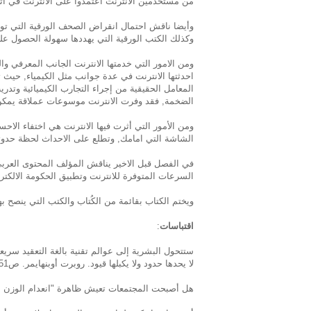
من مستخدمين الأنترنت أعتمدوا على الانترنت في اتخ
وأيضا ناقش احتمال انقراض الصحف الورقية التي توقف 
وكذلك الكتب الورقية التي يهددها سهولة الحصول عل
ومن الامور التي خدمتها الانترنت الجانب المعرفي و
المعامل الحقيقية من إجراء التجارب الكيميائية وتد
الضخمة, فقد وفرت الانترنت موسوعات عملاقة يمكن ا
ومن الأمور التي أثرت فيها الانترنت هي اختفاء الاح
الشاشة التي امامك, وتطلع على الاحداث لحظة حدوث
في الفصل قبل الاخير يناقش المؤلف المحتوى العربي 
السرعات المتوفرة للانترنت وتطبيق الحكومة الالكترو
ويختم الكتاب بقائمة من الكُتاب والكتب التي ينصح به
اقتباسات
:
ستتحول البشرية إلى عوالم تقنية بالغة التعقيد سر
لا يحدها حدود ولا يكبلها قيود. روبرت أوبنهايمر. ص51
هل أصبحت المجتمعات تعيش ظاهرة "انعدام الوزن ال