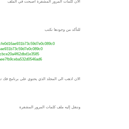
الان كلمات المرور المشفرة اصبحت في الملف
للتأكد من وجودها نكتب
fe0d16ae931b73c59d7e0c089c0:::
e931b73c59d7e0c089c0:::
bce20a4f62dbd1e3585:::
e7fb9ceba532d0546ad6:::
الان اذهب الى المجلد الذي يحتوي على برنامج فك ت
وننقل إليه ملف كلمات المرور المشفرة