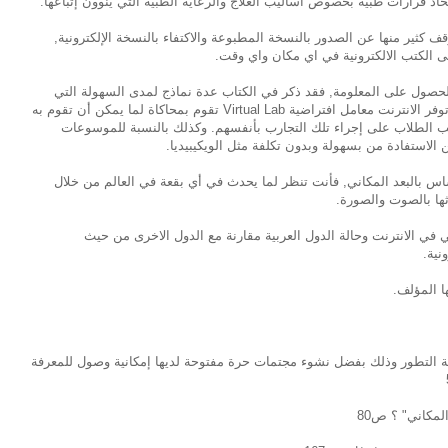
اذ قرارات طبية بخصوص أساليب العلاج والرعاية الطبية التي ينوون إتباعها.
كثير منها عن الصدور بالنسخة المطبوعة والاكتفاء بالنسخة الإلكترونية,
ى الكتب الالكترونية في اي مكان واي وقت.
الحصول على المعلومة, فقد ذكر في الكتاب عدة نماذج لمدى السهولة التي
احدثتها الانترنت في عدة جوانب مثل الكيمياء, حيث توفر الانترنت معامل افتراضية Virtual Lab تقوم بمحاكاة لما يمكن أن تقوم به
ريب الطلاب على إجراء تلك التجارب بأنفسهم. وكذلك بالنسبة للموسوعات
لاستفادة من بسهولة وبدون تكلفة مثل الويكيبيديا.
ساس بالبعد المكاني, فأنت تنظر لما يحدث في أي بقعة في العالم من خلال
ها بالصوت والصورة.
في الانترنت وحالة الدول العربية مقارنة مع الدول الاخرى من حيث
نية.
ا المؤلف.
يعة التطور وذلك بفضل نشوء مجتمات حرة مفتوحة لديها إمكانية وصول للمعرفة
مكاني" ؟ ص80